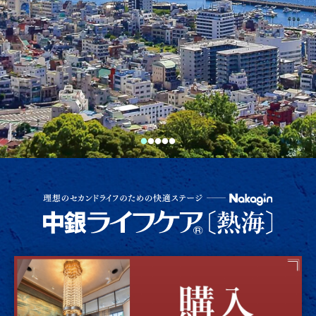
ス
付
き
マ
ン
シ
ョ
ン
1
2
3
4
5