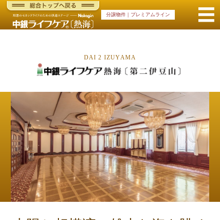
☰
分譲物件｜プレミアムライン
"中
銀
ME
ラ
イ
DAI 2 IZUYAMA
フ
ケ
ア
熱
海
-
シ
ニ
ア
向
け
ケ
ア
サ
ー