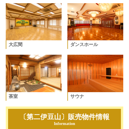
大広間
ダンスホール
茶室
サウナ
〔第二伊豆山〕
販売物件情報
Information