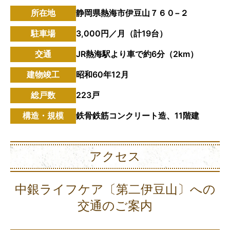
所在地
静岡県熱海市伊豆山７６０−２
駐車場
3,000円／月（計19台）
交通
JR熱海駅より車で約6分（2km）
建物竣工
昭和60年12月
総戸数
223戸
構造・規模
鉄骨鉄筋コンクリート造、11階建
アクセス
中銀ライフケア〔第二伊豆山〕への
交通のご案内