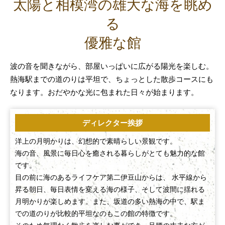
太陽と相模湾の雄大な海を眺め
ビ
ス
る
付
き
優雅な館
マ
ン
波の音を聞きながら、部屋いっぱいに広がる陽光を楽しむ。
シ
熱海駅までの道のりは平坦で、ちょっとした散歩コースにも
ョ
ン
なります。おだやかな光に包まれた日々が始まります。
ディレクター挨拶
洋上の月明かりは、幻想的で素晴らしい景観です。
海の音、風景に毎日心を癒される暮らしがとても魅力的な館
です。
目の前に海のあるライフケア第二伊豆山からは、 水平線から
昇る朝日、毎日表情を変える海の様子、そして波間に揺れる
月明かりが楽しめます。また、坂道の多い熱海の中で、駅ま
での道のりが比較的平坦なのもこの館の特徴です。