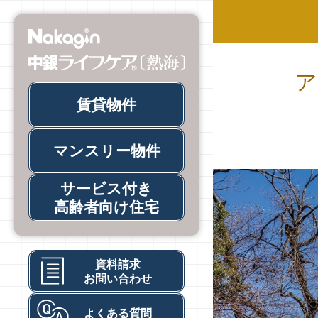
"中
銀
ラ
イ
フ
賃貸物件
ケ
ア
熱
マンスリー
物件
海
-
サービス付き
シ
高齢者向け住宅
ニ
ア
向
け
資料請求
ケ
お問い合わせ
ア
サ
よくある質問
ー