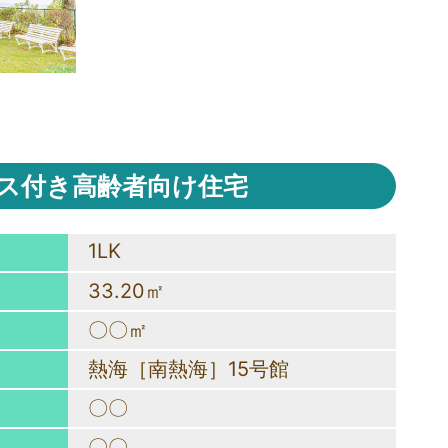
ス付き高齢者向け住宅
1LK
33.20㎡
〇〇㎡
熱海［南熱海］15号館
〇〇
〇〇