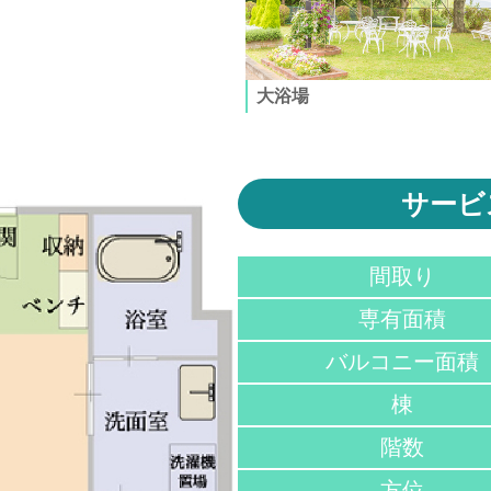
大浴場
サービ
間取り
専有面積
バルコニー面積
棟
階数
方位