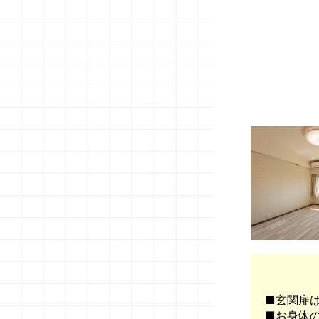
■玄関扉
■お身体