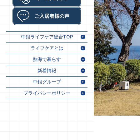
ビ
ス
ご入居者様の声
付
き
マ
中銀ライフケア総合TOP
ン
シ
ライフケアとは
ョ
熱海で暮らす
ン
新着情報
中銀グループ
プライバシーポリシー