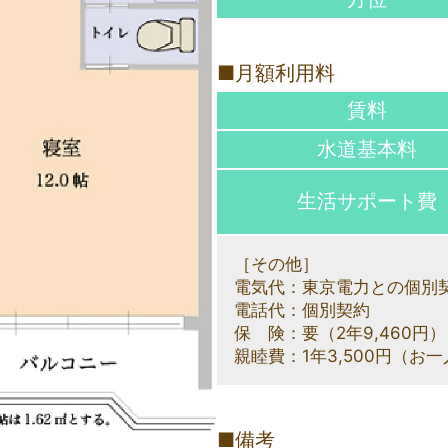
■月額利用料
賃料
水道基本料
生活サポート費
［その他］
電気代：東京電力との個別
電話代：個別契約
保 険：要（2年9,460円）
親睦費：1年3,500円（お
■備考