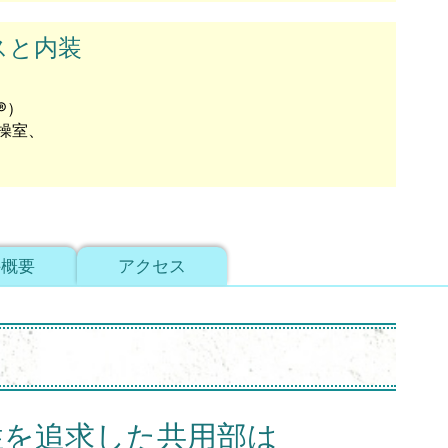
スと内装
️）
操室、
件概要
アクセス
性を追求した共用部は