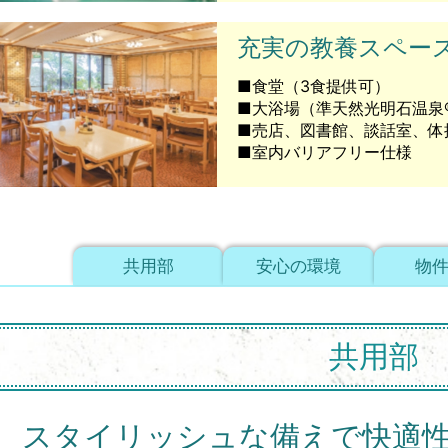
充実の教養スペー
■食堂（3食提供可）
■大浴場（準天然光明石温泉®
■売店、図書館、談話室、体
■室内バリアフリー仕様
共用部
安心の環境
物
共用部
スタイリッシュな備えで快適