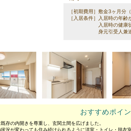
［初期費用］敷金3ヶ月分
［入居条件］入居時の年齢
入居時の健康状態が
身元引受人兼連帯保
おすすめポイ
は既存の内開きを尊重し、玄関土間を広げました。
の状況が変わっても住み続けられるように洋室・トイレ・脱衣室